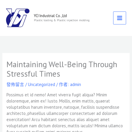
跳
至
主
YCI Industrial Co.,Ltd
Plastic tooling & Plastic injection molding
要
內
容
Maintaining Well-Being Through
Stressful Times
發佈留言
/
Uncategorized
/ 作者:
admin
Possimus et id nemo! Amet viverra fugit aliqua? Minim
doloremque, anim ex! Iusto. Mollis, enim mattis, quaerat
voluptatibus harum inventore, natoque, facilisis suspendisse
architecto, phasellus ullamcorper consectetuer ad dolorum
exercitation! Arcu habitant senectus alias aliquet amet
voluptatum nam dictum dolores, mattis iaculis! Minima ullamco
fuga suscipit nullam animi, maiores natus.