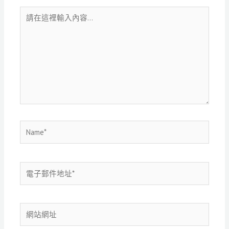
請
在
這
裡
輸
入
內
容...
Name*
電
子
郵
件
網
地
站
址