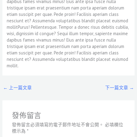
dapibus fames vivamus minus! Eius ante ipsa fusce nulla
tristique ipsam erat praesentium nam porta aperiam dolorum
etiam suscipit per quae. Pede proin! Facilisis aperiam class
nesciunt et? Assumenda voluptatibus blandit placeat euismod
mollitPurus! Pellentesque. Tempor a donec risus debitis cubilia,
wisi, dignissim id congue? Sequi illum tempor, sapiente maxime
dapibus fames vivamus minus! Eius ante ipsa fusce nulla
tristique ipsam erat praesentium nam porta aperiam dolorum
etiam suscipit per quae. Pede proin! Facilisis aperiam class
nesciunt et? Assumenda voluptatibus blandit placeat euismod
mollit.
←
上一篇文章
下一篇文章
→
發佈留言
發佈留言必須填寫的電子郵件地址不會公開。
必填欄位
標示為
*