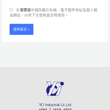
網
*
址
在
瀏覽器
中儲存顯示名稱、電子郵件地址及個人網
站網址，以供下次發佈留言時使用。
YCI Industrial Co.,Ltd
+886-2-2668-4958